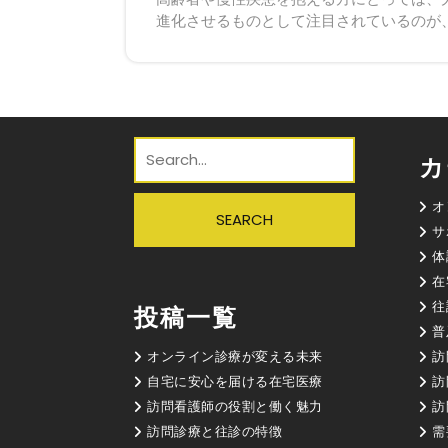
進化させるものとして注目されているのが、オ
カ
オ
サ
体
在
往
投稿一覧
普
オンライン診療が変える未来
訪
自宅に安心を届ける在宅医療
訪
訪問看護師の役割と働く魅力
訪
訪問診療と往診の特徴
需